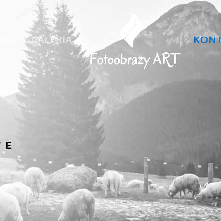
ERIA
GALERIA 2
KON
WE