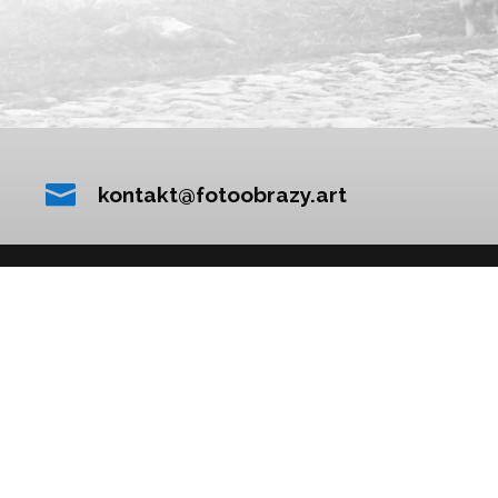

kontakt@fotoobrazy.art